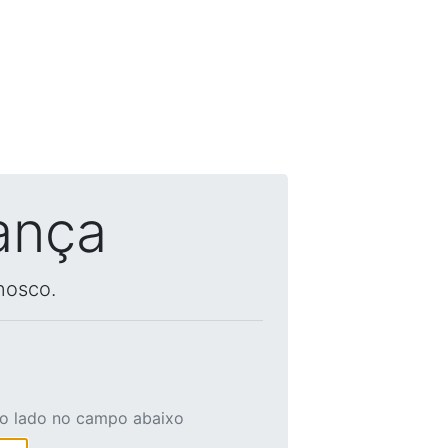
ança
nosco.
ao lado no campo abaixo