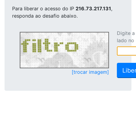
Para liberar o acesso
do IP
216.73.217.131
,
responda ao desafio abaixo.
Digite 
lado no
[trocar imagem]