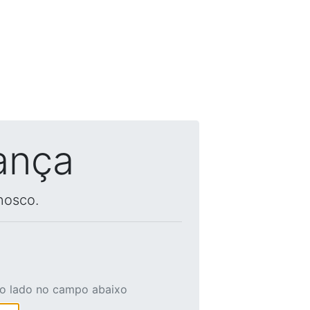
ança
nosco.
ao lado no campo abaixo