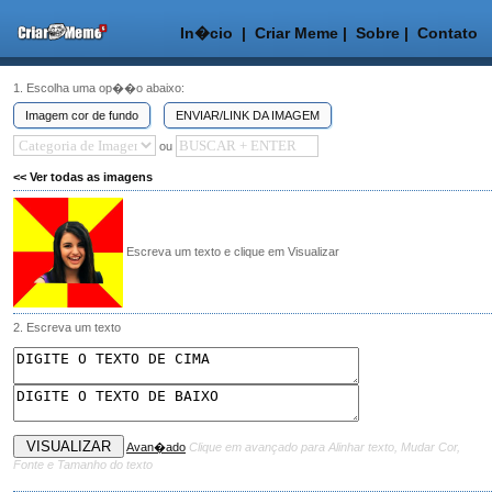
In�cio
|
Criar Meme
|
Sobre
|
Contato
1. Escolha uma op��o abaixo:
Imagem cor de fundo
ENVIAR/LINK DA IMAGEM
ou
<< Ver todas as imagens
Escreva um texto e clique em Visualizar
2. Escreva um texto
Avan�ado
Clique em avançado para Alinhar texto, Mudar Cor,
Fonte e Tamanho do texto