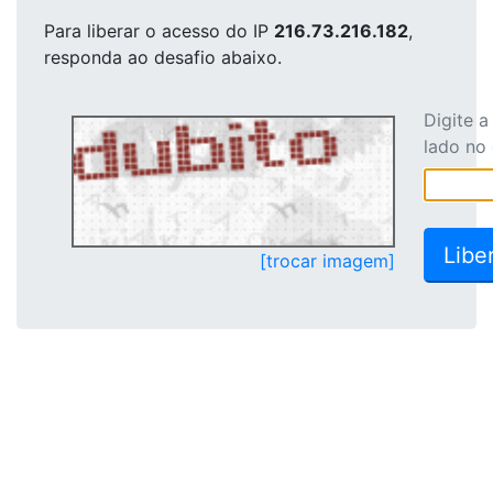
Para liberar o acesso
do IP
216.73.216.182
,
responda ao desafio abaixo.
Digite 
lado no
[trocar imagem]