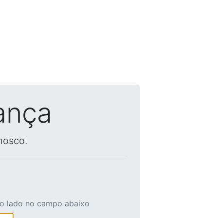
ança
nosco.
ao lado no campo abaixo