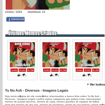
visitas:
3284
download:
24
0
0
0
0
0
0
+ Ver todos
Yu No Ash - Diversos - Imagens Legais
Veja nesta p�gina do site conte�dos relacionados a busca feita sobre Yu No Ash -
Diversos - Imagens Legais confira outras categorias que podem estar relacionadas:
memes de joseph ducreux, memes de rajoy, memes grandes de equipos de futbol,
bone dos memes de aba reta, memes de jogadores, meme de serj tankian, meme m�e