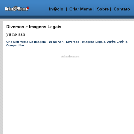
In�cio
|
Criar Meme
|
Sobre
|
Contato
Diversos
»
Imagens Legais
yu no ash
Crie Seu Meme Da Imagem - Yu No Ash - Diversos - Imagens Legais. Ap�s Cri�-lo,
Compartilhe
Advertisements