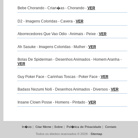
Bebe Chorando - Crian�as - Chorando -
VER
D2 - Imagens Coloridas - Cavera -
VER
Aborrecedores Que Vao Odio - Animais - Peixe -
VER
Ah Sasuke - Imagens Coloridas - Mulher -
VER
Bolas De Spiderman - Desenhos Animados - Homem Aranha -
VER
Guy Poker Face - Carinhas Toscas - Poker Face -
VER
Badass Nezumi No6 - Desenhos Animados - Diversos -
VER
Insane Clown Posse - Homens - Pintado -
VER
In�cio
|
Criar Meme
|
Sobre
|
Pol�tica de Privacidade
|
Contato
Todos os direitos reservados © 2026 -
Sitemap