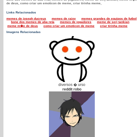
de deus, como criar um emoticon de meme, criar tirinha meme,
Links Relacionados
memes de joseph ducreux
memes de rajoy
memes grandes de equipos de futbol
bone dos memes de aba reta
memes de jogadores
meme de serj tankian
meme m�e de deus
como criar um emoticon de meme
criar tirinha meme
Imagens Relacionadas
diversos � urso
reddit robo