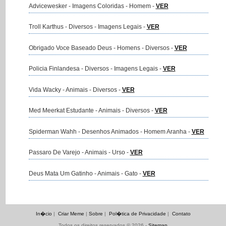
Advicewesker - Imagens Coloridas - Homem -
VER
Troll Karthus - Diversos - Imagens Legais -
VER
Obrigado Voce Baseado Deus - Homens - Diversos -
VER
Policia Finlandesa - Diversos - Imagens Legais -
VER
Vida Wacky - Animais - Diversos -
VER
Med Meerkat Estudante - Animais - Diversos -
VER
Spiderman Wahh - Desenhos Animados - Homem Aranha -
VER
Passaro De Varejo - Animais - Urso -
VER
Deus Mata Um Gatinho - Animais - Gato -
VER
In�cio
|
Criar Meme
|
Sobre
|
Pol�tica de Privacidade
|
Contato
Todos os direitos reservados © 2026 -
Sitemap