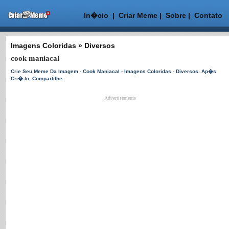
In�cio
|
Criar Meme
|
Sobre
|
Contato
Imagens Coloridas
»
Diversos
cook maniacal
Crie Seu Meme Da Imagem - Cook Maniacal - Imagens Coloridas - Diversos. Ap�s
Cri�-lo, Compartilhe
Advertisements