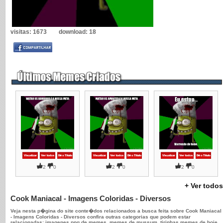
visitas:
1673
download:
18
2
0
2
0
2
0
+ Ver todos
Cook Maniacal - Imagens Coloridas - Diversos
Veja nesta p�gina do site conte�dos relacionados a busca feita sobre Cook Maniacal
- Imagens Coloridas - Diversos confira outras categorias que podem estar
relacionadas: imagenes png de memes, memes de mussum, tirinhas memes de hoje,