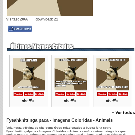
visitas:
2066
download:
21
2
0
2
0
2
0
+ Ver todos
Fyeahknittingalpaca - Imagens Coloridas - Animais
Veja nesta p�gina do site conte�dos relacionados a busca feita sobre
Fyeahknittingalpaca - Imagens Coloridas - Animais confira outras categorias que
podem estar relacionadas: memes de quimica, qual a fonte usada nas tirinhas de