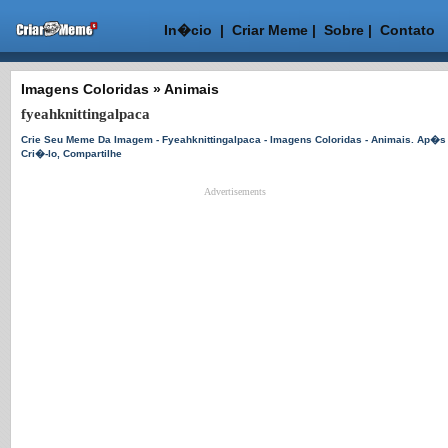
In�cio
|
Criar Meme
|
Sobre
|
Contato
Imagens Coloridas
»
Animais
fyeahknittingalpaca
Crie Seu Meme Da Imagem - Fyeahknittingalpaca - Imagens Coloridas - Animais. Ap�s
Cri�-lo, Compartilhe
Advertisements