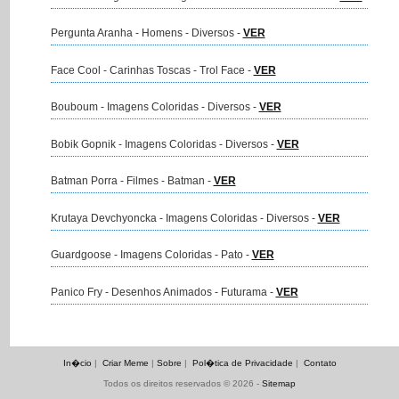
Pergunta Aranha - Homens - Diversos -
VER
Face Cool - Carinhas Toscas - Trol Face -
VER
Bouboum - Imagens Coloridas - Diversos -
VER
Bobik Gopnik - Imagens Coloridas - Diversos -
VER
Batman Porra - Filmes - Batman -
VER
Krutaya Devchyoncka - Imagens Coloridas - Diversos -
VER
Guardgoose - Imagens Coloridas - Pato -
VER
Panico Fry - Desenhos Animados - Futurama -
VER
In�cio
|
Criar Meme
|
Sobre
|
Pol�tica de Privacidade
|
Contato
Todos os direitos reservados © 2026 -
Sitemap