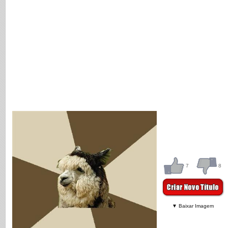
7
8
▼ Baixar Imagem