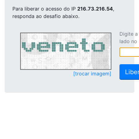
Para liberar o acesso
do IP
216.73.216.54
,
responda ao desafio abaixo.
Digite 
lado no
[trocar imagem]