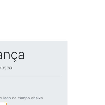
ança
nosco.
ao lado no campo abaixo