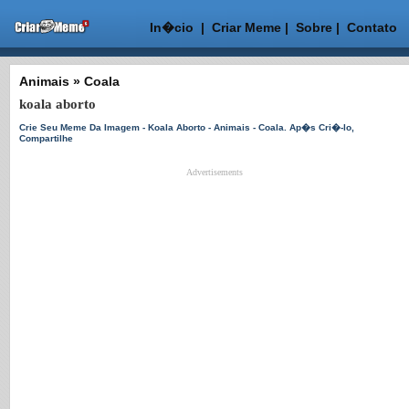
In�cio
|
Criar Meme
|
Sobre
|
Contato
Animais
»
Coala
koala aborto
Crie Seu Meme Da Imagem - Koala Aborto - Animais - Coala. Ap�s Cri�-lo,
Compartilhe
Advertisements