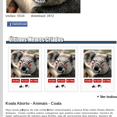
visitas:
5534
download:
3972
2
0
2
0
2
0
+ Ver todos
Koala Aborto - Animais - Coala
Veja nesta p�gina do site conte�dos relacionados a busca feita sobre Koala Aborto -
Animais - Coala confira outras categorias que podem estar relacionadas: memes de
natal, aplicacion de memes para firefox, loja de acessorios dos memes, memes de