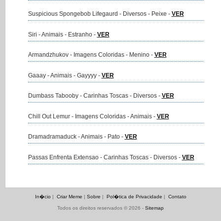
Suspicious Spongebob Lifegaurd - Diversos - Peixe -
VER
Siri - Animais - Estranho -
VER
Armandzhukov - Imagens Coloridas - Menino -
VER
Gaaay - Animais - Gayyyy -
VER
Dumbass Tabooby - Carinhas Toscas - Diversos -
VER
Chill Out Lemur - Imagens Coloridas - Animais -
VER
Dramadramaduck - Animais - Pato -
VER
Passas Enfrenta Extensao - Carinhas Toscas - Diversos -
VER
In�cio
|
Criar Meme
|
Sobre
|
Pol�tica de Privacidade
|
Contato
Todos os direitos reservados © 2026 -
Sitemap