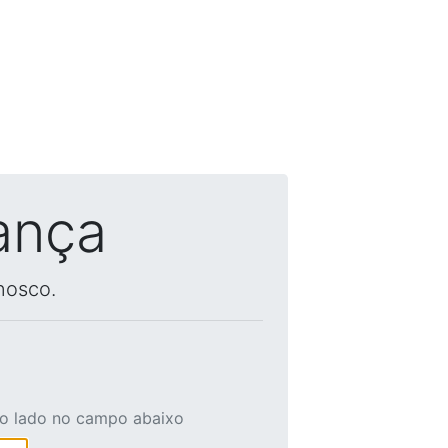
ança
nosco.
ao lado no campo abaixo