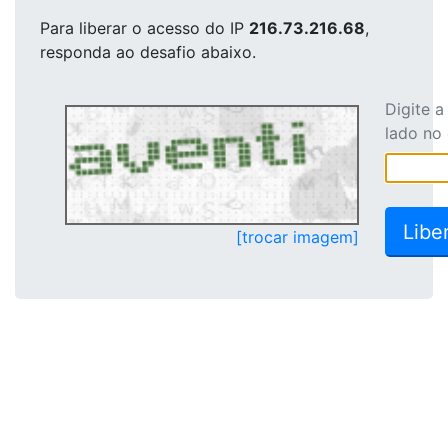
Para liberar o acesso
do IP
216.73.216.68
,
responda ao desafio abaixo.
Digite 
lado no
[trocar imagem]