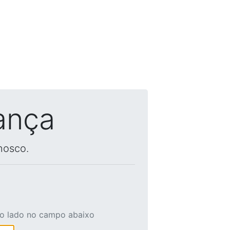
ança
nosco.
ao lado no campo abaixo