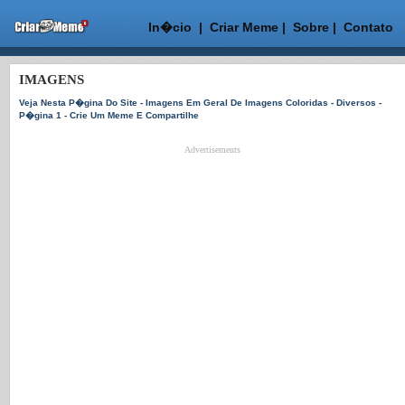
In�cio
|
Criar Meme
|
Sobre
|
Contato
IMAGENS
Veja Nesta P�gina Do Site - Imagens Em Geral De Imagens Coloridas - Diversos -
P�gina 1 - Crie Um Meme E Compartilhe
Advertisements