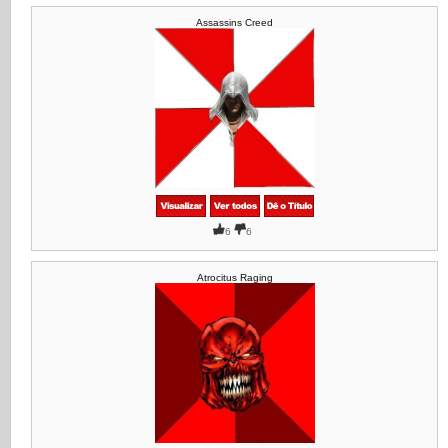
Assassins Creed
6
6
Atrocitus Raging