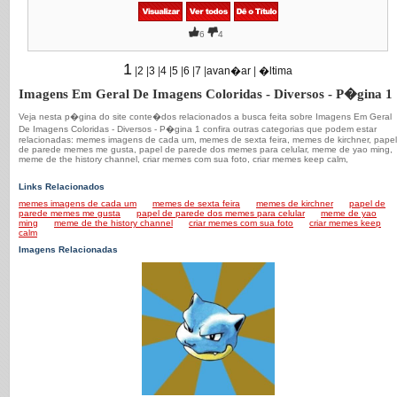
6
4
1
|
2
|
3
|
4
|
5
|
6
|
7
|
avan�ar
|
�ltima
Imagens Em Geral De Imagens Coloridas - Diversos - P�gina 1
Veja nesta p�gina do site conte�dos relacionados a busca feita sobre Imagens Em Geral
De Imagens Coloridas - Diversos - P�gina 1 confira outras categorias que podem estar
relacionadas: memes imagens de cada um, memes de sexta feira, memes de kirchner, papel
de parede memes me gusta, papel de parede dos memes para celular, meme de yao ming,
meme de the history channel, criar memes com sua foto, criar memes keep calm,
Links Relacionados
memes imagens de cada um
memes de sexta feira
memes de kirchner
papel de
parede memes me gusta
papel de parede dos memes para celular
meme de yao
ming
meme de the history channel
criar memes com sua foto
criar memes keep
calm
Imagens Relacionadas