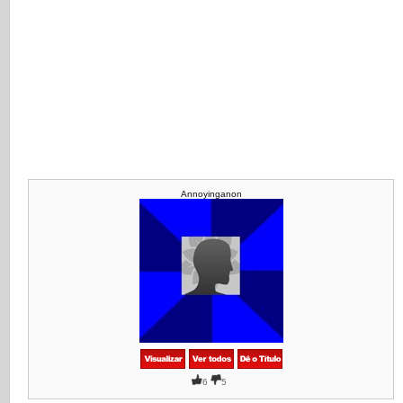
Annoyinganon
6
5