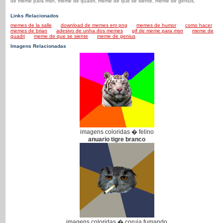
de meme para msn, meme de quadri, meme de que se siente, meme de genius,
Links Relacionados
memes de la salle
download de memes em png
memes de humor
como hacer
memes de brian
adesivo de unha dos memes
gif de meme para msn
meme de
quadri
meme de que se siente
meme de genius
Imagens Relacionadas
imagens coloridas � felino
anuario tigre branco
imagens coloridas � coruja fumando