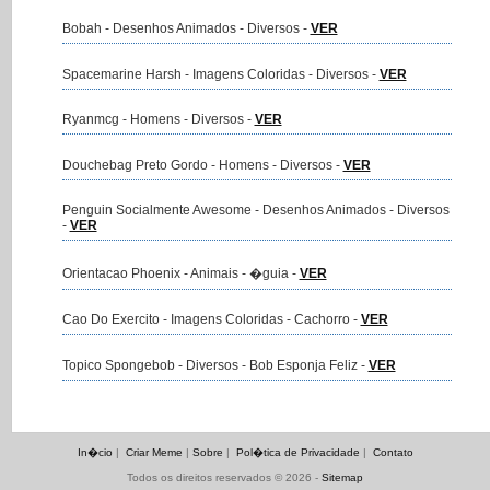
Bobah - Desenhos Animados - Diversos -
VER
Spacemarine Harsh - Imagens Coloridas - Diversos -
VER
Ryanmcg - Homens - Diversos -
VER
Douchebag Preto Gordo - Homens - Diversos -
VER
Penguin Socialmente Awesome - Desenhos Animados - Diversos
-
VER
Orientacao Phoenix - Animais - �guia -
VER
Cao Do Exercito - Imagens Coloridas - Cachorro -
VER
Topico Spongebob - Diversos - Bob Esponja Feliz -
VER
In�cio
|
Criar Meme
|
Sobre
|
Pol�tica de Privacidade
|
Contato
Todos os direitos reservados © 2026 -
Sitemap