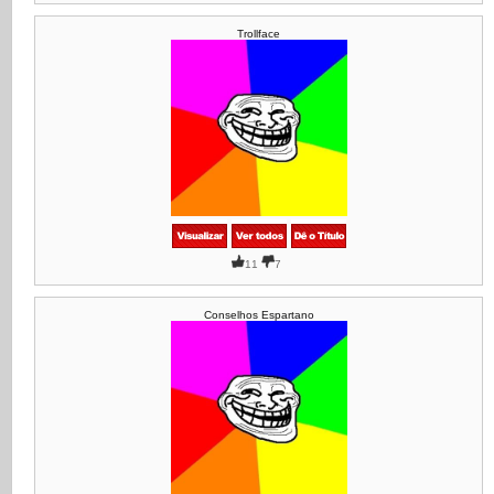
Trollface
11
7
Conselhos Espartano