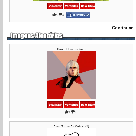
0
0
Continuar...
Dante Desapontado
7
4
Asse Todas As Coisas (2)