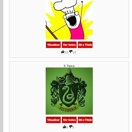
12
13
S Tipica
4
5