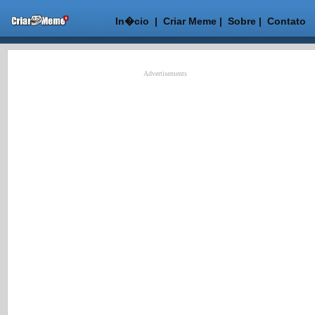
In�cio
|
Criar Meme
|
Sobre
|
Contato
Advertisements