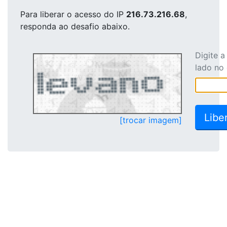
Para liberar o acesso
do IP
216.73.216.68
,
responda ao desafio abaixo.
Digite 
lado no
[trocar imagem]