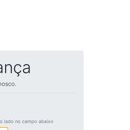
ança
nosco.
ao lado no campo abaixo