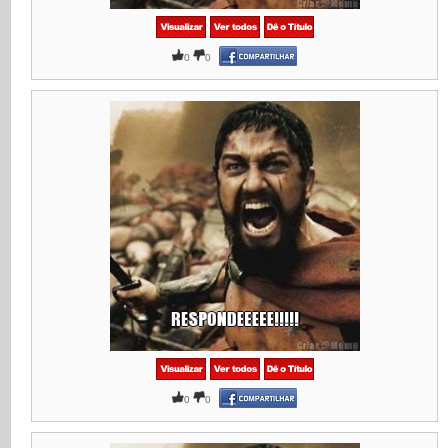
0
0
0
0