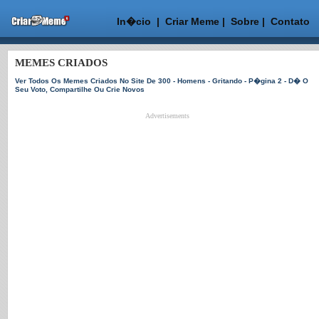
In�cio
|
Criar Meme
|
Sobre
|
Contato
MEMES CRIADOS
Ver Todos Os Memes Criados No Site De 300 - Homens - Gritando - P�gina 2 - D� O
Seu Voto, Compartilhe Ou Crie Novos
Advertisements