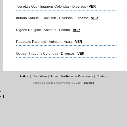
Tourettes Guy - Imagens Coloridas - Diversos -
VER
Irritado Samuel L Jackson - Diversos - Espanto -
VER
Pigeon Religiao - Animais - Pombo -
VER
Papagaio Paranoid - Animais - Arara -
VER
Oopss - Imagens Coloridas - Diversos -
VER
In�cio
|
Criar Meme
|
Sobre
|
Pol�tica de Privacidade
|
Contato
Todos os direitos reservados © 2026 -
Sitemap
:
: 1