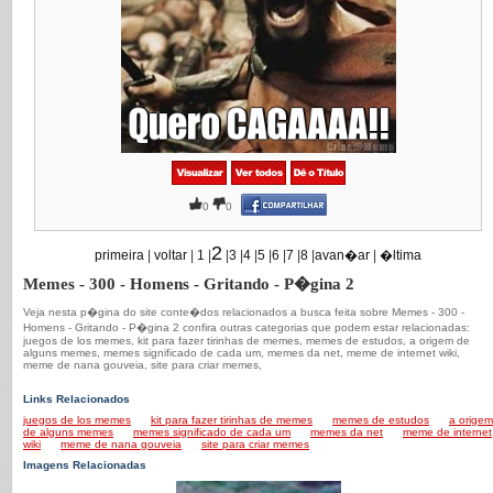
0
0
2
primeira
|
voltar
|
1
|
|
3
|
4
|
5
|
6
|
7
|
8
|
avan�ar
|
�ltima
Memes - 300 - Homens - Gritando - P�gina 2
Veja nesta p�gina do site conte�dos relacionados a busca feita sobre Memes - 300 -
Homens - Gritando - P�gina 2 confira outras categorias que podem estar relacionadas:
juegos de los memes, kit para fazer tirinhas de memes, memes de estudos, a origem de
alguns memes, memes significado de cada um, memes da net, meme de internet wiki,
meme de nana gouveia, site para criar memes,
Links Relacionados
juegos de los memes
kit para fazer tirinhas de memes
memes de estudos
a origem
de alguns memes
memes significado de cada um
memes da net
meme de internet
wiki
meme de nana gouveia
site para criar memes
Imagens Relacionadas