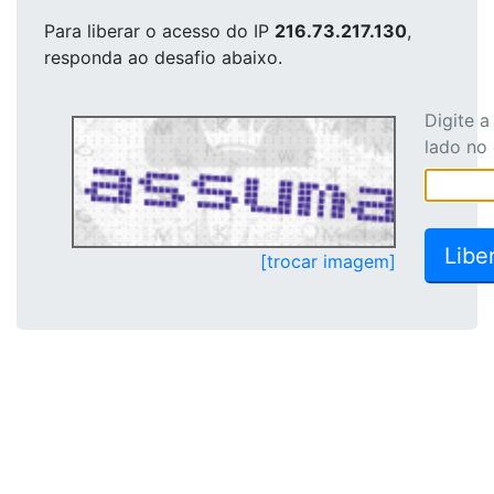
Para liberar o acesso
do IP
216.73.217.130
,
responda ao desafio abaixo.
Digite 
lado no
[trocar imagem]