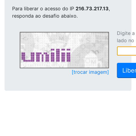
Para liberar o acesso
do IP
216.73.217.13
,
responda ao desafio abaixo.
Digite 
lado no
[trocar imagem]