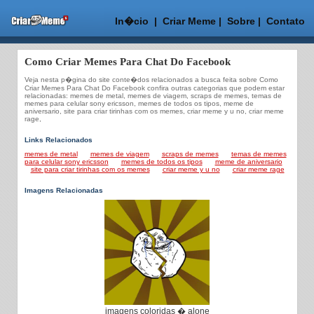
In�cio
|
Criar Meme
|
Sobre
|
Contato
Como Criar Memes Para Chat Do Facebook
Veja nesta p�gina do site conte�dos relacionados a busca feita sobre Como
Criar Memes Para Chat Do Facebook confira outras categorias que podem estar
relacionadas: memes de metal, memes de viagem, scraps de memes, temas de
memes para celular sony ericsson, memes de todos os tipos, meme de
aniversario, site para criar tirinhas com os memes, criar meme y u no, criar meme
rage,
Links Relacionados
memes de metal
memes de viagem
scraps de memes
temas de memes
para celular sony ericsson
memes de todos os tipos
meme de aniversario
site para criar tirinhas com os memes
criar meme y u no
criar meme rage
Imagens Relacionadas
imagens coloridas � alone