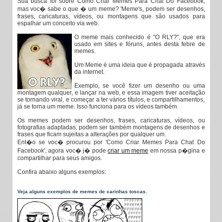
Sua busca foi sobre Como Criar Memes Para Chat Do Facebook,
mas voc� sabe o que � um meme? 'Meme's, podem ser desenhos,
frases, caricaturas, vídeos, ou montagens que são usados para
espalhar um conceito via web.
O meme mais conhecido é "O RLY?", que era
usado em sites e fóruns, antes desta febre de
memes.
Um Meme é uma ideia que é propagada através
da internet.
Exemplo, se você fizer um desenho ou uma
montagem qualquer, e lançar na web, e essa imagem tiver aceitação
se tornando viral, e começar a ter vários títulos, e compartilhamentos,
já se torna um meme. Isso funciona para os vídeos também.
Os memes podem ser desenhos, frases, caricaturas, vídeos, ou
fotografias adaptadas, podem ser também montagens de desenhos e
frases que ficam sujeitas a alterações por qualquer um.
Ent�o se voc� procurou por 'Como Criar Memes Para Chat Do
Facebook', agora voc� j� pode
criar um meme
em nossa p�gina e
compartilhar para seus amigos.
Confira abaixo alguns exemplos:
Veja alguns exemplos de memes de carinhas toscas.