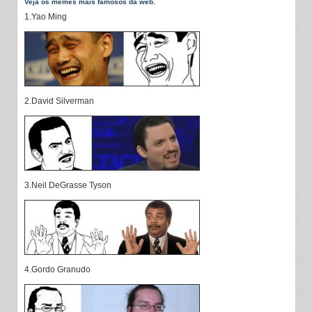
Veja os memes mais famosos da web.
1.Yao Ming
2.David Silverman
3.Neil DeGrasse Tyson
4.Gordo Granudo