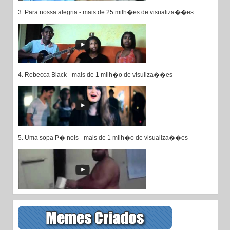
3. Para nossa alegria - mais de 25 milh�es de visualiza��es
4. Rebecca Black - mais de 1 milh�o de visuliza��es
5. Uma sopa P� nois - mais de 1 milh�o de visualiza��es