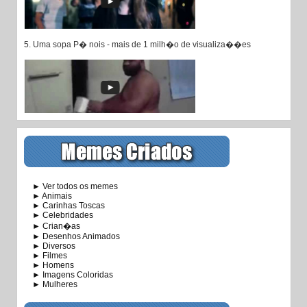
5. Uma sopa P� nois - mais de 1 milh�o de visualiza��es
► Ver todos os memes
► Animais
► Carinhas Toscas
► Celebridades
► Crian�as
► Desenhos Animados
► Diversos
► Filmes
► Homens
► Imagens Coloridas
► Mulheres