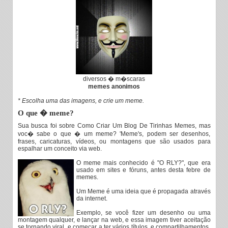
diversos � m�scaras
memes anonimos
* Escolha uma das imagens, e crie um meme.
O que � meme?
Sua busca foi sobre Como Criar Um Blog De Tirinhas Memes, mas
voc� sabe o que � um meme? 'Meme's, podem ser desenhos,
frases, caricaturas, vídeos, ou montagens que são usados para
espalhar um conceito via web.
O meme mais conhecido é "O RLY?", que era
usado em sites e fóruns, antes desta febre de
memes.
Um Meme é uma ideia que é propagada através
da internet.
Exemplo, se você fizer um desenho ou uma
montagem qualquer, e lançar na web, e essa imagem tiver aceitação
se tornando viral, e começar a ter vários títulos, e compartilhamentos,