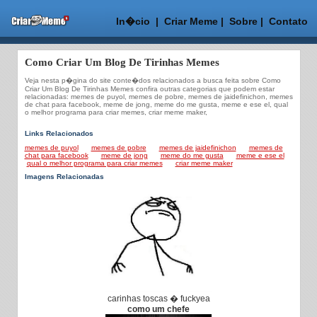
In�cio
|
Criar Meme
|
Sobre
|
Contato
Como Criar Um Blog De Tirinhas Memes
Veja nesta p�gina do site conte�dos relacionados a busca feita sobre Como
Criar Um Blog De Tirinhas Memes confira outras categorias que podem estar
relacionadas: memes de puyol, memes de pobre, memes de jaidefinichon, memes
de chat para facebook, meme de jong, meme do me gusta, meme e ese el, qual
o melhor programa para criar memes, criar meme maker,
Links Relacionados
memes de puyol
memes de pobre
memes de jaidefinichon
memes de
chat para facebook
meme de jong
meme do me gusta
meme e ese el
qual o melhor programa para criar memes
criar meme maker
Imagens Relacionadas
carinhas toscas � fuckyea
como um chefe