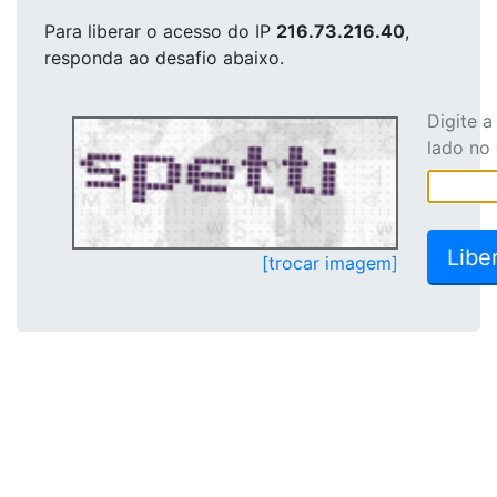
Para liberar o acesso
do IP
216.73.216.40
,
responda ao desafio abaixo.
Digite 
lado no
[trocar imagem]