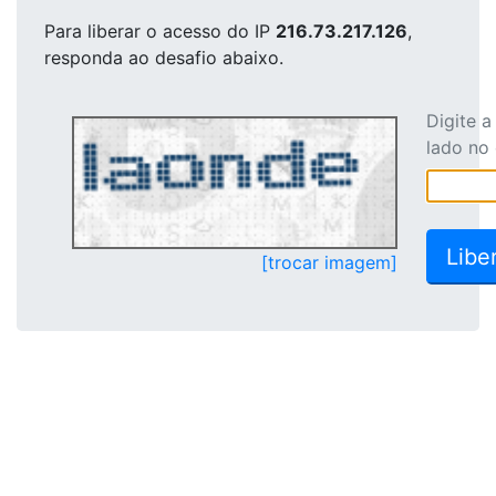
Para liberar o acesso
do IP
216.73.217.126
,
responda ao desafio abaixo.
Digite 
lado no
[trocar imagem]