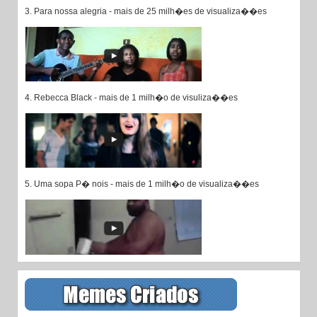
3. Para nossa alegria - mais de 25 milh�es de visualiza��es
4. Rebecca Black - mais de 1 milh�o de visuliza��es
5. Uma sopa P� nois - mais de 1 milh�o de visualiza��es