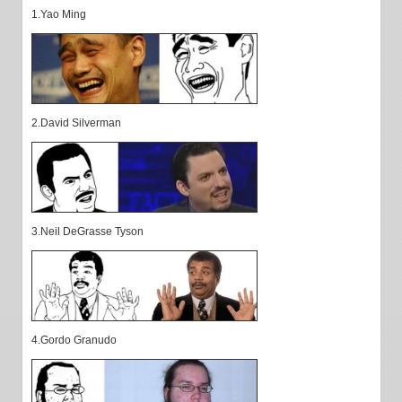
1.Yao Ming
2.David Silverman
3.Neil DeGrasse Tyson
4.Gordo Granudo