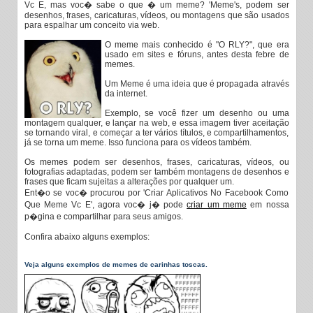
Vc E, mas voc� sabe o que � um meme? 'Meme's, podem ser
desenhos, frases, caricaturas, vídeos, ou montagens que são usados
para espalhar um conceito via web.
O meme mais conhecido é "O RLY?", que era
usado em sites e fóruns, antes desta febre de
memes.
Um Meme é uma ideia que é propagada através
da internet.
Exemplo, se você fizer um desenho ou uma
montagem qualquer, e lançar na web, e essa imagem tiver aceitação
se tornando viral, e começar a ter vários títulos, e compartilhamentos,
já se torna um meme. Isso funciona para os vídeos também.
Os memes podem ser desenhos, frases, caricaturas, vídeos, ou
fotografias adaptadas, podem ser também montagens de desenhos e
frases que ficam sujeitas a alterações por qualquer um.
Ent�o se voc� procurou por 'Criar Aplicativos No Facebook Como
Que Meme Vc E', agora voc� j� pode
criar um meme
em nossa
p�gina e compartilhar para seus amigos.
Confira abaixo alguns exemplos:
Veja alguns exemplos de memes de carinhas toscas.