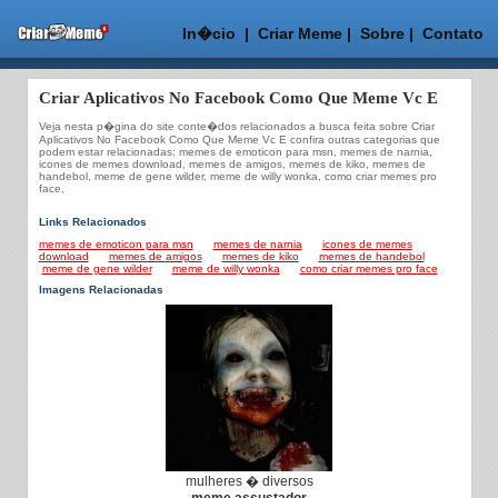
In�cio
|
Criar Meme
|
Sobre
|
Contato
Criar Aplicativos No Facebook Como Que Meme Vc E
Veja nesta p�gina do site conte�dos relacionados a busca feita sobre Criar
Aplicativos No Facebook Como Que Meme Vc E confira outras categorias que
podem estar relacionadas: memes de emoticon para msn, memes de narnia,
icones de memes download, memes de amigos, memes de kiko, memes de
handebol, meme de gene wilder, meme de willy wonka, como criar memes pro
face,
Links Relacionados
memes de emoticon para msn
memes de narnia
icones de memes
download
memes de amigos
memes de kiko
memes de handebol
meme de gene wilder
meme de willy wonka
como criar memes pro face
Imagens Relacionadas
mulheres � diversos