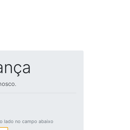
ança
nosco.
ao lado no campo abaixo