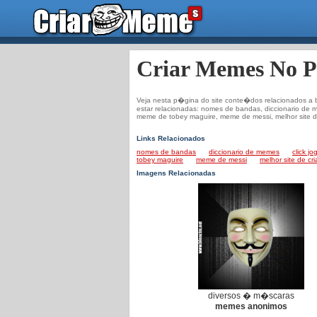
Criar Memes No P
Veja nesta p�gina do site conte�dos relacionados a 
estar relacionadas: nomes de bandas, diccionario de
meme de tobey maguire, meme de messi, melhor site de
Links Relacionados
nomes de bandas
diccionario de memes
click j
tobey maguire
meme de messi
melhor site de cr
Imagens Relacionadas
diversos � m�scaras
memes anonimos