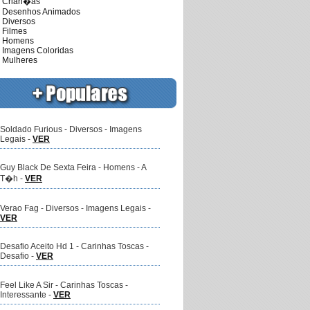
Crian�as
esenhos Animados
iversos
ilmes
Homens
magens Coloridas
ulheres
Soldado Furious - Diversos - Imagens
Legais -
VER
Guy Black De Sexta Feira - Homens - A
T�h -
VER
Verao Fag - Diversos - Imagens Legais -
VER
Desafio Aceito Hd 1 - Carinhas Toscas -
Desafio -
VER
Feel Like A Sir - Carinhas Toscas -
Interessante -
VER