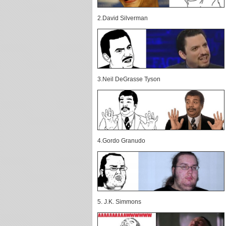
2.David Silverman
3.Neil DeGrasse Tyson
4.Gordo Granudo
5. J.K. Simmons