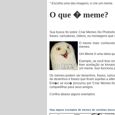
* Escolha uma das imagens, e crie um meme.
O que � meme?
Sua busca foi sobre Criar Memes No Photos
frases, caricaturas, vídeos, ou montagens que
O meme mais conhecido 
memes.
Um Meme é uma ideia que
Exemplo, se você fizer 
tiver aceitação se tornand
um meme. Isso funciona 
Os memes podem ser desenhos, frases, carica
de desenhos e frases que ficam sujeitas a alt
Ent�o se voc� procurou por 'Criar Memes N
compartilhar para seus amigos.
Confira abaixo alguns exemplos:
Veja alguns exemplos de memes de carinhas tosca