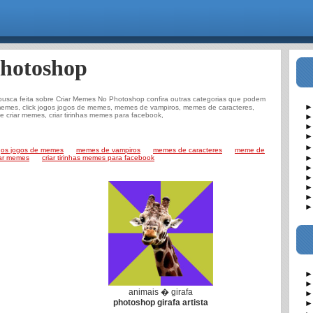
hotoshop
busca feita sobre Criar Memes No Photoshop confira outras categorias que podem
► V
 memes, click jogos jogos de memes, memes de vampiros, memes de caracteres,
 criar memes, criar tirinhas memes para facebook,
► A
► C
► C
► 
ogos jogos de memes
memes de vampiros
memes de caracteres
meme de
► D
iar memes
criar tirinhas memes para facebook
► D
► F
► 
► I
► M
► V
► A
animais � girafa
► C
photoshop girafa artista
► C