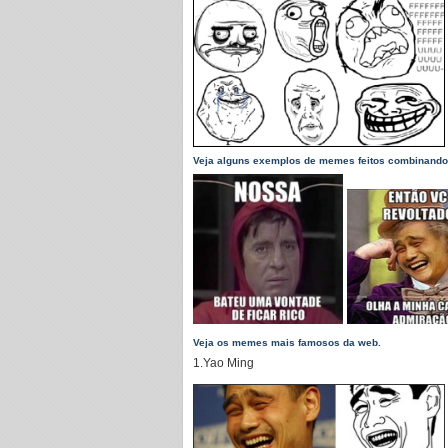
Veja alguns exemplos de memes feitos combinando
Veja os memes mais famosos da web.
1.Yao Ming