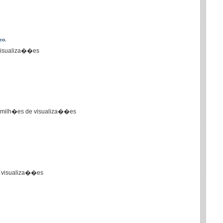
eo.
visualiza��es
 30 milh�es de visualiza��es
de visualiza��es