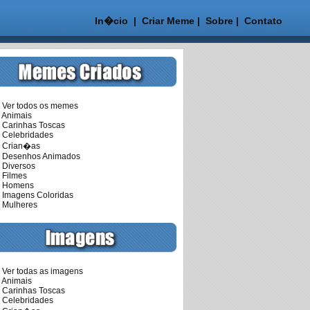
In�cio
|
Criar Meme
|
Sobre
|
Contato
er todos os memes
nimais
arinhas Toscas
elebridades
Crian�as
esenhos Animados
iversos
ilmes
Homens
magens Coloridas
ulheres
er todas as imagens
nimais
arinhas Toscas
elebridades