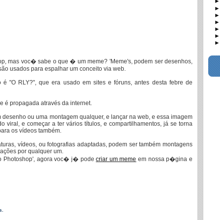
► 
► D
► D
► F
► 
► I
► M
hop, mas voc� sabe o que � um meme? 'Meme's, podem ser desenhos,
 são usados para espalhar um conceito via web.
é "O RLY?", que era usado em sites e fóruns, antes desta febre de
 é propagada através da internet.
um desenho ou uma montagem qualquer, e lançar na web, e essa imagem
o viral, e começar a ter vários títulos, e compartilhamentos, já se torna
para os vídeos também.
turas, vídeos, ou fotografias adaptadas, podem ser também montagens
erações por qualquer um.
o Photoshop', agora voc� j� pode
criar um meme
em nossa p�gina e
s.