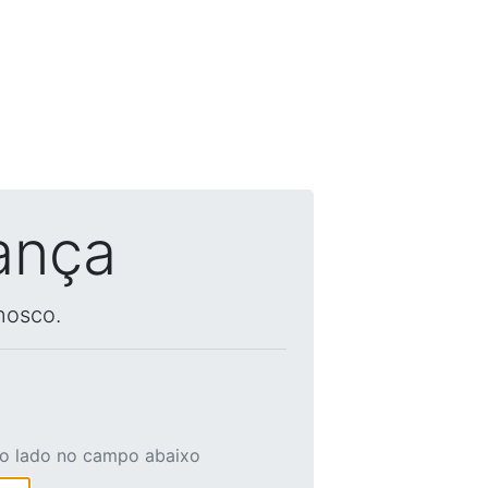
ança
nosco.
ao lado no campo abaixo