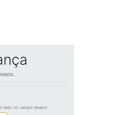
ança
nosco.
ao lado no campo abaixo