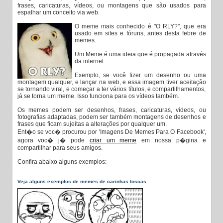
frases, caricaturas, vídeos, ou montagens que são usados para
espalhar um conceito via web.
O meme mais conhecido é "O RLY?", que era
usado em sites e fóruns, antes desta febre de
memes.
Um Meme é uma ideia que é propagada através
da internet.
Exemplo, se você fizer um desenho ou uma
montagem qualquer, e lançar na web, e essa imagem tiver aceitação
se tornando viral, e começar a ter vários títulos, e compartilhamentos,
já se torna um meme. Isso funciona para os vídeos também.
Os memes podem ser desenhos, frases, caricaturas, vídeos, ou
fotografias adaptadas, podem ser também montagens de desenhos e
frases que ficam sujeitas a alterações por qualquer um.
Ent�o se voc� procurou por 'Imagens De Memes Para O Facebook',
agora voc� j� pode
criar um meme
em nossa p�gina e
compartilhar para seus amigos.
Confira abaixo alguns exemplos:
Veja alguns exemplos de memes de carinhas toscas.