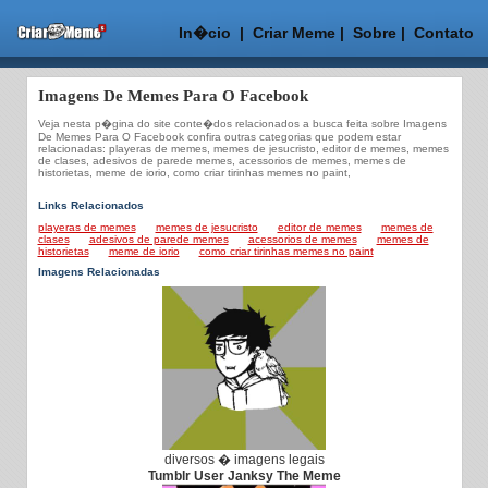
In�cio
|
Criar Meme
|
Sobre
|
Contato
Imagens De Memes Para O Facebook
Veja nesta p�gina do site conte�dos relacionados a busca feita sobre Imagens
De Memes Para O Facebook confira outras categorias que podem estar
relacionadas: playeras de memes, memes de jesucristo, editor de memes, memes
de clases, adesivos de parede memes, acessorios de memes, memes de
historietas, meme de iorio, como criar tirinhas memes no paint,
Links Relacionados
playeras de memes
memes de jesucristo
editor de memes
memes de
clases
adesivos de parede memes
acessorios de memes
memes de
historietas
meme de iorio
como criar tirinhas memes no paint
Imagens Relacionadas
diversos � imagens legais
Tumblr User Janksy The Meme