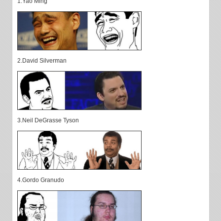
1.Yao Ming
2.David Silverman
3.Neil DeGrasse Tyson
4.Gordo Granudo