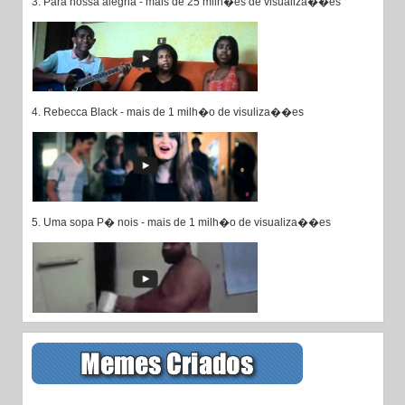
3. Para nossa alegria - mais de 25 milh�es de visualiza��es
4. Rebecca Black - mais de 1 milh�o de visuliza��es
5. Uma sopa P� nois - mais de 1 milh�o de visualiza��es