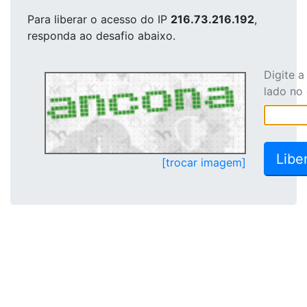
Para liberar o acesso
do IP
216.73.216.192
,
responda ao desafio abaixo.
Digite 
lado no
[trocar imagem]