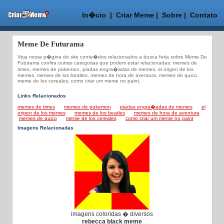
In�cio
|
Criar Meme
|
Sobre
|
Contato
Meme De Futurama
Veja nesta p�gina do site conte�dos relacionados a busca feita sobre Meme De
Futurama confira outras categorias que podem estar relacionadas: memes de
times, memes de pokemon, piadas engra�adas de memes, el origen de los
memes, memes de los beatles, memes de hora de aventura, memes de quico,
meme de los cereales, como criar um meme no paint,
Links Relacionados
memes de times
memes de pokemon
piadas engra�adas de memes
el
origen de los memes
memes de los beatles
memes de hora de aventura
memes de quico
meme de los cereales
como criar um meme no paint
Imagens Relacionadas
imagens coloridas � diversos
rebecca black meme