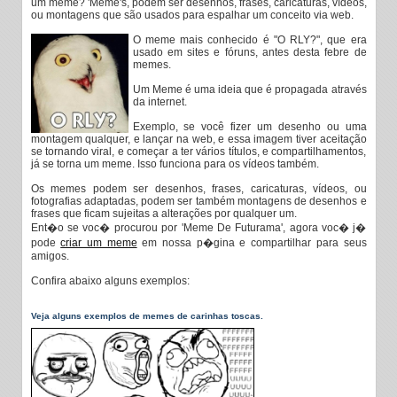
um meme? 'Meme's, podem ser desenhos, frases, caricaturas, vídeos,
ou montagens que são usados para espalhar um conceito via web.
O meme mais conhecido é "O RLY?", que era
usado em sites e fóruns, antes desta febre de
memes.
Um Meme é uma ideia que é propagada através
da internet.
Exemplo, se você fizer um desenho ou uma
montagem qualquer, e lançar na web, e essa imagem tiver aceitação
se tornando viral, e começar a ter vários títulos, e compartilhamentos,
já se torna um meme. Isso funciona para os vídeos também.
Os memes podem ser desenhos, frases, caricaturas, vídeos, ou
fotografias adaptadas, podem ser também montagens de desenhos e
frases que ficam sujeitas a alterações por qualquer um.
Ent�o se voc� procurou por 'Meme De Futurama', agora voc� j�
pode
criar um meme
em nossa p�gina e compartilhar para seus
amigos.
Confira abaixo alguns exemplos:
Veja alguns exemplos de memes de carinhas toscas.