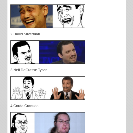
2.David Silverman
3.Neil DeGrasse Tyson
4.Gordo Granudo