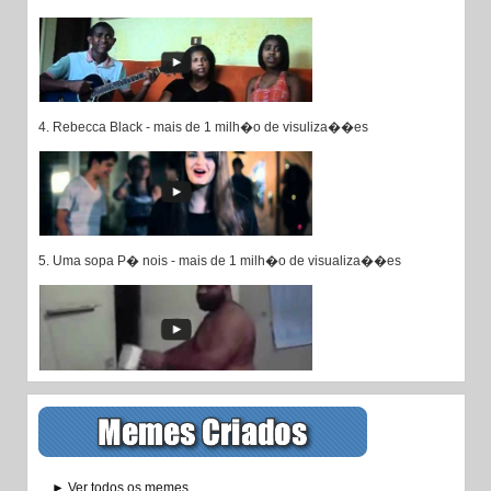
4. Rebecca Black - mais de 1 milh�o de visuliza��es
5. Uma sopa P� nois - mais de 1 milh�o de visualiza��es
► Ver todos os memes