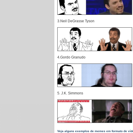
3.Neil DeGrasse Tyson
4.Gordo Granudo
5. J.K. Simmons
Veja alguns exemplos de memes em formato de víd