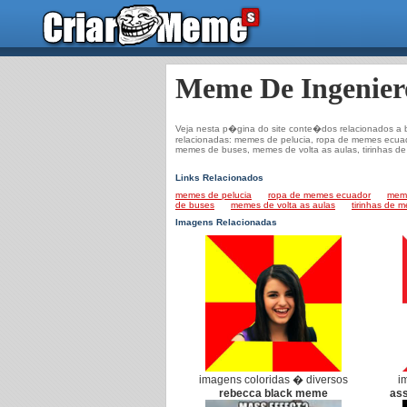
Meme De Ingenier
Veja nesta p�gina do site conte�dos relacionados a b
relacionadas: memes de pelucia, ropa de memes ecua
memes de buses, memes de volta as aulas, tirinhas d
Links Relacionados
memes de pelucia
ropa de memes ecuador
meme
de buses
memes de volta as aulas
tirinhas de 
Imagens Relacionadas
imagens coloridas � diversos
i
rebecca black meme
as