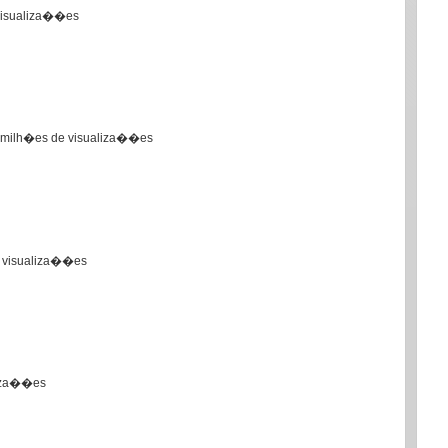
visualiza��es
 30 milh�es de visualiza��es
de visualiza��es
liza��es