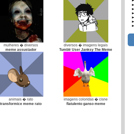
► 
► 
► 
► 
► 
► I
► 
mulheres � diversos
diversos � imagens legais
meme assustador
Tumblr User Janksy The Meme
animais � rato
imagens coloridas � cisne
transformice meme rato
flatulento ganso meme