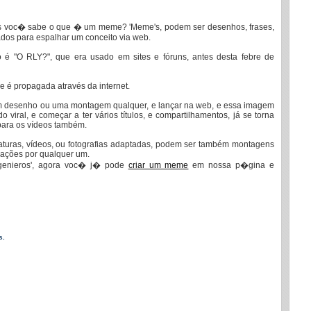
as voc� sabe o que � um meme? 'Meme's, podem ser desenhos, frases,
ados para espalhar um conceito via web.
é "O RLY?", que era usado em sites e fóruns, antes desta febre de
 é propagada através da internet.
um desenho ou uma montagem qualquer, e lançar na web, e essa imagem
do viral, e começar a ter vários títulos, e compartilhamentos, já se torna
para os vídeos também.
turas, vídeos, ou fotografias adaptadas, podem ser também montagens
erações por qualquer um.
genieros', agora voc� j� pode
criar um meme
em nossa p�gina e
s.