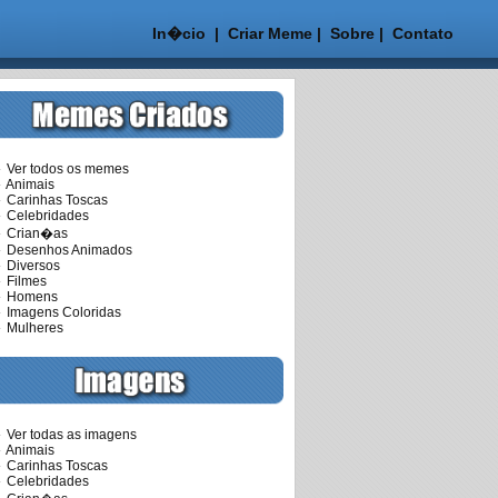
In�cio
|
Criar Meme
|
Sobre
|
Contato
er todos os memes
Animais
arinhas Toscas
Celebridades
Crian�as
Desenhos Animados
Diversos
Filmes
Homens
magens Coloridas
Mulheres
er todas as imagens
Animais
arinhas Toscas
Celebridades