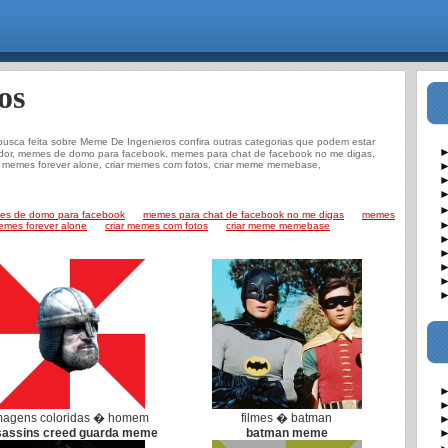
os
usca feita sobre Meme De Ingenieros confira outras categorias que podem estar
► V
dor, memes de domo para facebook, memes para chat de facebook no me digas,
► 
e memes forever alone, criar memes com fotos, criar meme memebase,
► C
► 
► 
s de domo para facebook
memes para chat de facebook no me digas
memes
► 
memes forever alone
criar memes com fotos
criar meme memebase
► 
► 
► 
► I
► 
► V
► 
magens coloridas � homem
filmes � batman
► C
sassins creed guarda meme
batman meme
► 