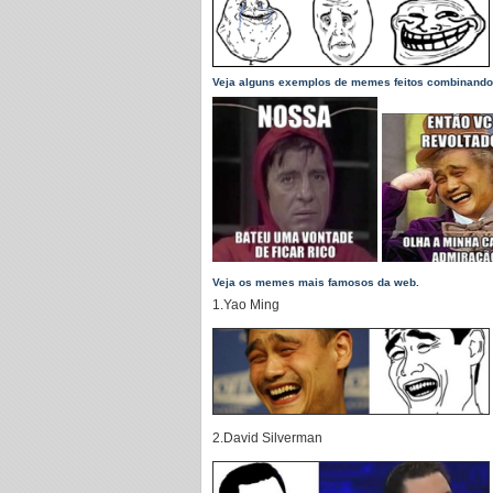
Veja alguns exemplos de memes feitos combinando
Veja os memes mais famosos da web.
1.Yao Ming
2.David Silverman