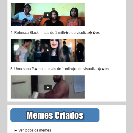
4. Rebecca Black - mais de 1 milh�o de visuliza��es
5. Uma sopa P� nois - mais de 1 milh�o de visualiza��es
► Ver todos os memes