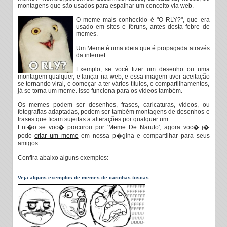
montagens que são usados para espalhar um conceito via web.
O meme mais conhecido é "O RLY?", que era
usado em sites e fóruns, antes desta febre de
memes.
Um Meme é uma ideia que é propagada através
da internet.
Exemplo, se você fizer um desenho ou uma
montagem qualquer, e lançar na web, e essa imagem tiver aceitação
se tornando viral, e começar a ter vários títulos, e compartilhamentos,
já se torna um meme. Isso funciona para os vídeos também.
Os memes podem ser desenhos, frases, caricaturas, vídeos, ou
fotografias adaptadas, podem ser também montagens de desenhos e
frases que ficam sujeitas a alterações por qualquer um.
Ent�o se voc� procurou por 'Meme De Naruto', agora voc� j�
pode
criar um meme
em nossa p�gina e compartilhar para seus
amigos.
Confira abaixo alguns exemplos:
Veja alguns exemplos de memes de carinhas toscas.