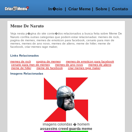
In�cio
|
Criar Meme
|
Sobre
|
Contato
Meme De Naruto
Veja nesta p�gina do site conte�dos relacionados a busca feita sobre Meme De
Naruto confira outras categorias que podem estar relacionadas: memes de rock,
pagina de memes, memes de emoticon para facebook, cenario para msn de
memes, memes de ano novo, memes de aliens, meme de hitler, meme de
facebook, criar memes rage maker,
Links Relacionados
memes de rock
pagina de memes
memes de emoticon para facebook
cenario para msn de memes
memes de ano novo
memes de aliens
meme de hitler
meme de facebook
criar memes rage maker
Imagens Relacionadas
imagens coloridas � homem
assassins creed guarda meme