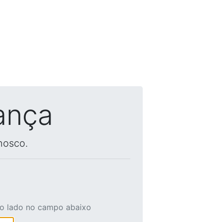
ança
nosco.
ao lado no campo abaixo