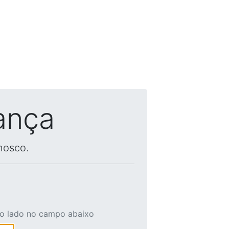
ança
nosco.
ao lado no campo abaixo