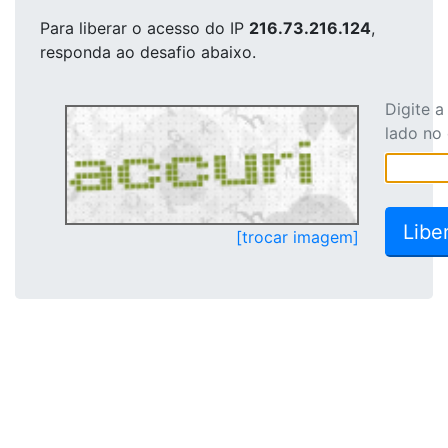
Para liberar o acesso
do IP
216.73.216.124
,
responda ao desafio abaixo.
Digite 
lado no
[trocar imagem]