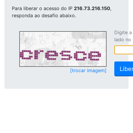
Para liberar o acesso
do IP
216.73.216.150
,
responda ao desafio abaixo.
Digite 
lado no
[trocar imagem]