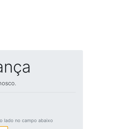
ança
nosco.
ao lado no campo abaixo