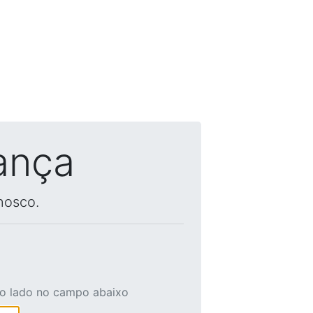
ança
nosco.
ao lado no campo abaixo