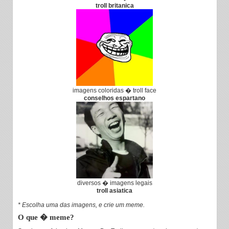
troll britanica
imagens coloridas � troll face
conselhos espartano
diversos � imagens legais
troll asiatica
* Escolha uma das imagens, e crie um meme.
O que � meme?