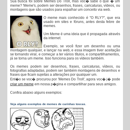
Sua busca foi sobre Memes Do Troll, mas voc� sabe o que � um
meme? 'Meme's, podem ser desenhos, frases, caricaturas, vídeos, ou
montagens que são usados para espalhar um conceito via web.
O meme mais conhecido é "O RLY?", que era
usado em sites e fóruns, antes desta febre de
memes.
Um Meme é uma ideia que é propagada através
da internet.
Exemplo, se você fizer um desenho ou uma
montagem qualquer, e lançar na web, e essa imagem tiver aceitação
se tornando viral, e começar a ter vários títulos, e compartilhamentos,
já se torna um meme. Isso funciona para os vídeos também.
Os memes podem ser desenhos, frases, caricaturas, vídeos, ou
fotografias adaptadas, podem ser também montagens de desenhos e
frases que ficam sujeitas a alterações por qualquer um.
Ent�o se voc� procurou por 'Memes Do Troll', agora voc� j� pode
criar um meme
em nossa p�gina e compartilhar para seus amigos.
Confira abaixo alguns exemplos:
Veja alguns exemplos de memes de carinhas toscas.