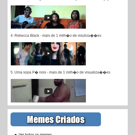
4. Rebecca Black - mais de 1 milh�o de visuliza��es
5. Uma sopa P� nois - mais de 1 milh�o de visualiza��es
► Ver todos os memes