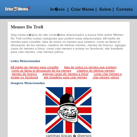
In�cio
|
Criar Meme
|
Sobre
|
Contato
Memes Do Troll
Veja nesta p�gina do site conte�dos relacionados a busca feita sobre Memes
Do Troll confira outras categorias que podem estar relacionadas: kill marks de
memes para crossfire, lista de todos os memes que existem, como se llama el
dinosaurio de los memes, criadero de tirinhas memes, memes de branco, agregar
caras de memes a fotos, como criar memes e postar no facebook, site brasileiro
para criar memes, criar memes yahoo,
Links Relacionados
kill marks de memes para crossfire
lista de todos os memes que existem
como se llama el dinosaurio de los memes
criadero de tirinhas memes
memes de branco
agregar caras de memes a fotos
como criar memes e
postar no facebook
site brasileiro para criar memes
criar memes yahoo
Imagens Relacionadas
carinhas toscas � diversos