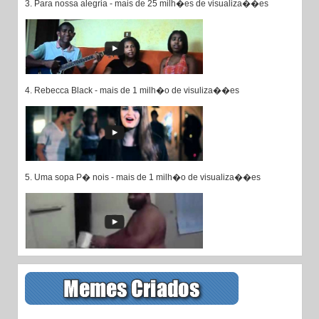
3. Para nossa alegria - mais de 25 milh�es de visualiza��es
4. Rebecca Black - mais de 1 milh�o de visuliza��es
5. Uma sopa P� nois - mais de 1 milh�o de visualiza��es