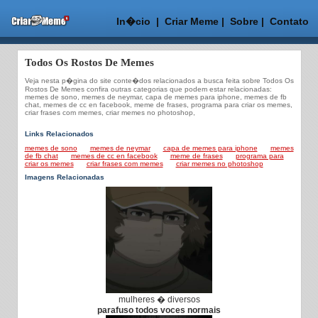
In�cio
|
Criar Meme
|
Sobre
|
Contato
Todos Os Rostos De Memes
Veja nesta p�gina do site conte�dos relacionados a busca feita sobre Todos Os
Rostos De Memes confira outras categorias que podem estar relacionadas:
memes de sono, memes de neymar, capa de memes para iphone, memes de fb
chat, memes de cc en facebook, meme de frases, programa para criar os memes,
criar frases com memes, criar memes no photoshop,
Links Relacionados
memes de sono
memes de neymar
capa de memes para iphone
memes
de fb chat
memes de cc en facebook
meme de frases
programa para
criar os memes
criar frases com memes
criar memes no photoshop
Imagens Relacionadas
mulheres � diversos
parafuso todos voces normais