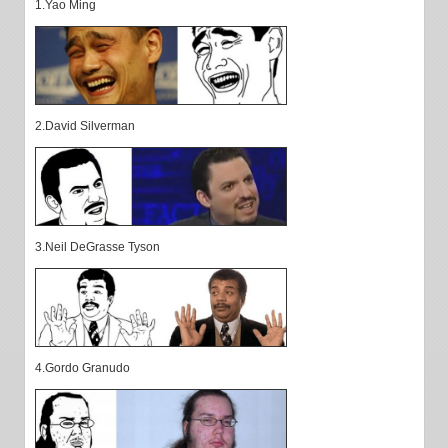
1.Yao Ming
2.David Silverman
3.Neil DeGrasse Tyson
4.Gordo Granudo