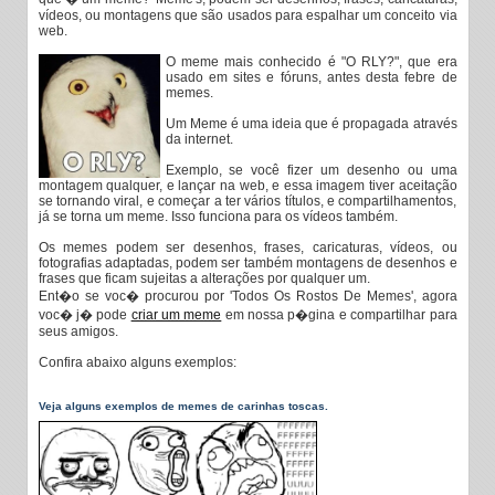
vídeos, ou montagens que são usados para espalhar um conceito via
web.
O meme mais conhecido é "O RLY?", que era
usado em sites e fóruns, antes desta febre de
memes.
Um Meme é uma ideia que é propagada através
da internet.
Exemplo, se você fizer um desenho ou uma
montagem qualquer, e lançar na web, e essa imagem tiver aceitação
se tornando viral, e começar a ter vários títulos, e compartilhamentos,
já se torna um meme. Isso funciona para os vídeos também.
Os memes podem ser desenhos, frases, caricaturas, vídeos, ou
fotografias adaptadas, podem ser também montagens de desenhos e
frases que ficam sujeitas a alterações por qualquer um.
Ent�o se voc� procurou por 'Todos Os Rostos De Memes', agora
voc� j� pode
criar um meme
em nossa p�gina e compartilhar para
seus amigos.
Confira abaixo alguns exemplos:
Veja alguns exemplos de memes de carinhas toscas.