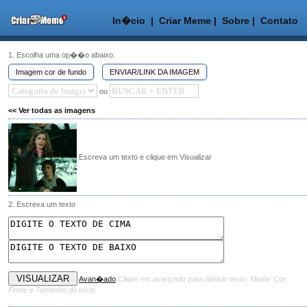
In�cio
|
Criar Meme
|
Sobre
|
Contato
1. Escolha uma op��o abaixo:
Imagem cor de fundo
ENVIAR/LINK DA IMAGEM
ou
<< Ver todas as imagens
Escreva um texto e clique em Visualizar
2. Escreva um texto
Avan�ado
Clique em avançado para Alinhar texto, Mudar Cor,
Fonte e Tamanho do texto