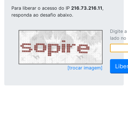
Para liberar o acesso
do IP
216.73.216.11
,
responda ao desafio abaixo.
Digite 
lado no
[trocar imagem]