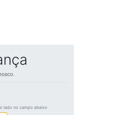
ança
nosco.
ao lado no campo abaixo