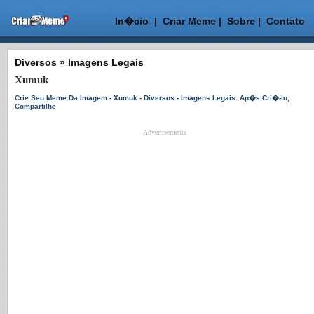
In�cio
|
Criar Meme
|
Sobre
|
Contato
Diversos
»
Imagens Legais
Xumuk
Crie Seu Meme Da Imagem - Xumuk - Diversos - Imagens Legais. Ap�s Cri�-lo,
Compartilhe
Advertisements