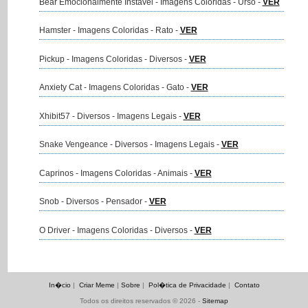
Bear Emocionalmente Instavel - Imagens Coloridas - Urso -
VER
Hamster - Imagens Coloridas - Rato -
VER
Pickup - Imagens Coloridas - Diversos -
VER
Anxiety Cat - Imagens Coloridas - Gato -
VER
Xhibit57 - Diversos - Imagens Legais -
VER
Snake Vengeance - Diversos - Imagens Legais -
VER
Caprinos - Imagens Coloridas - Animais -
VER
Snob - Diversos - Pensador -
VER
O Driver - Imagens Coloridas - Diversos -
VER
In�cio
|
Criar Meme
|
Sobre
|
Pol�tica de Privacidade
|
Contato
Todos os direitos reservados © 2026 -
Sitemap