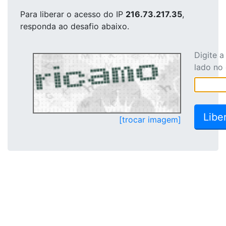
Para liberar o acesso
do IP
216.73.217.35
,
responda ao desafio abaixo.
Digite 
lado no
[trocar imagem]