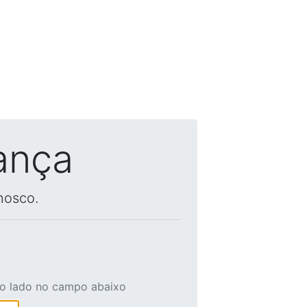
ança
nosco.
ao lado no campo abaixo